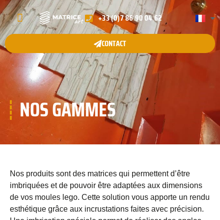
+33 (0)7 86 90 04 62
QUI SOMMES-NOUS ?
NOS GAMMES
GALERIE DE PROJETS
CONTACT
NOS GAMMES
Nos produits sont des matrices qui permettent d’être
imbriquées et de pouvoir être adaptées aux dimensions
de vos moules lego. Cette solution vous apporte un rendu
esthétique grâce aux incrustations faites avec précision.